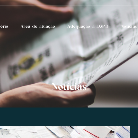
tório
Área de atuação
Adequação à LGPD
Notícias
Notícias