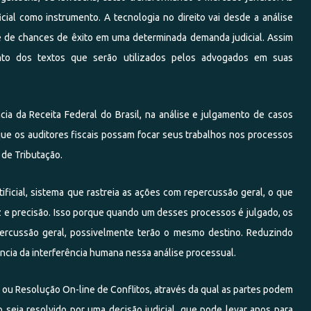
ificial como instrumento. A tecnologia no direito vai desde a análise
ade de chances de êxito em uma determinada demanda judicial. Assim
nto dos textos que serão utilizados pelos advogados em suas
tância da Receita Federal do Brasil, na análise e julgamento de casos
que os auditores fiscais possam focar seus trabalhos nos
processos
 de Tributação.
ficial, sistema que rastreia as ações com repercussão geral, o que
ez e precisão. Isso porque quando um desses processos é julgado, os
ercussão geral, possivelmente terão o mesmo destino. Reduzindo
ncia da interferência humana nessa análise processual.
ou Resolução On-line de Conflitos, através da qual as partes podem
io seja resolvido por uma decisão judicial, que pode levar anos
para