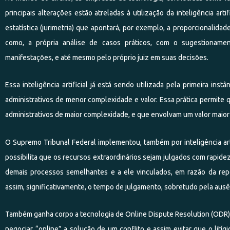
principais alterações estão atreladas à utilização da inteligência art
estatística (jurimetria) que apontará, por exemplo, a proporcionalid
como, a própria análise de casos práticos, com o sugestioname
manifestações, e até mesmo pelo próprio juiz em suas decisões.
Essa inteligência artificial já está sendo utilizada pela primeira ins
administrativos de menor complexidade e valor. Essa prática permite 
administrativos de maior complexidade, e que envolvam um valor maior
O Supremo Tribunal Federal implementou, também por inteligência arti
possibilita que os recursos extraordinários sejam julgados com rapid
demais processos semelhantes e a ele vinculados, em razão da rep
assim, significativamente, o tempo de julgamento, sobretudo pela ausê
Também ganha corpo a tecnologia de Online Dispute Resolution (ODR) 
negociar “online” a solução de um conflito e assim evitar que o litíg