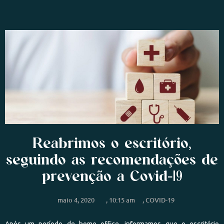
Reabrimos o escritório,
seguindo as recomendações de
prevenção a Covid-19
maio 4, 2020
,
10:15 am
,
COVID-19
Após um período de home office, informamos que o escritório